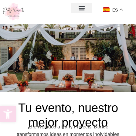
ES
Tu evento, nuestro
Abrir barra de herramientas
mejor proyecto
¡Bienvenidos a Party Projects! Donde
t
ransformamos ideas en momentos inolvidables